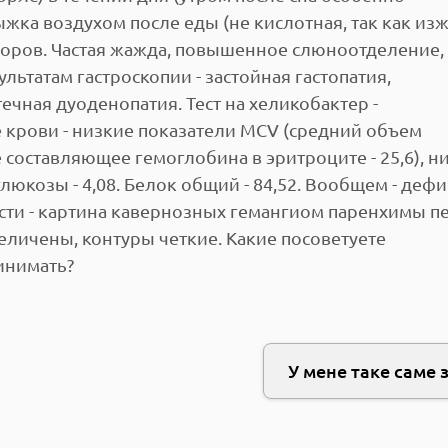
ыжка воздухом после еды (не кислотная, так как из
апоров. Частая жажда, повышенное слюноотделение,
льтатам гастроскопии - застойная гастопатия,
чная дуоденопатия. Тест на хеликобактер -
 крови - низкие показатели МСV (средний объем
е составляющее гемоглобина в эритроците - 25,6), н
глюкозы - 4,08. Белок общий - 84,52. Вообщем - деф
ти - картина кавернозных гемангиом паренхимы пе
еличены, контуры четкие. Какие посоветуете
инимать?
У мене таке саме 