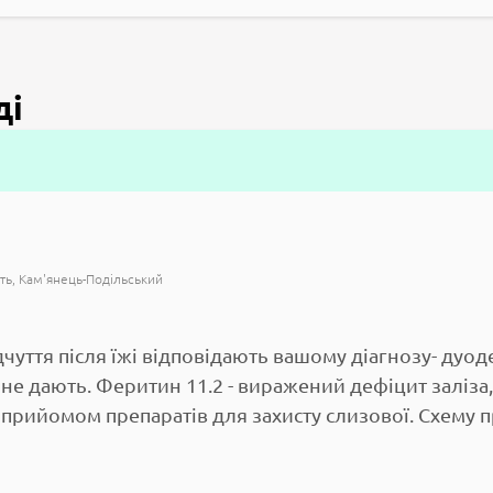
ді
ть
Кам'янець-Подільський
ідчуття після їжі відповідають вашому діагнозу- ду
не дають. Феритин 11.2 - виражений дефіцит заліза, 
з прийомом препаратів для захисту слизової. Схему 