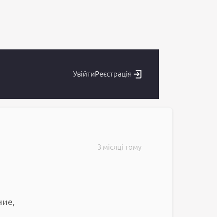
Увійти
Реєстрація
3 місяці тому
ние,