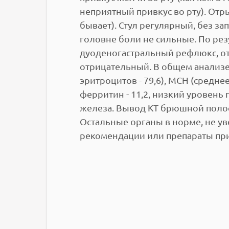
неприятный привкус во рту). Отр
бывает). Стул регулярный, без з
головне боли не сильные. По резу
дуоденогастральный рефлюкс, оте
отрицательный. В общем анализе
эритроцитов - 79,6), MCH (средне
ферритин - 11,2, низкий уровень 
железа. Вывод КТ брюшной полос
Остальные органы в норме, не ув
рекомендации или препараты пр