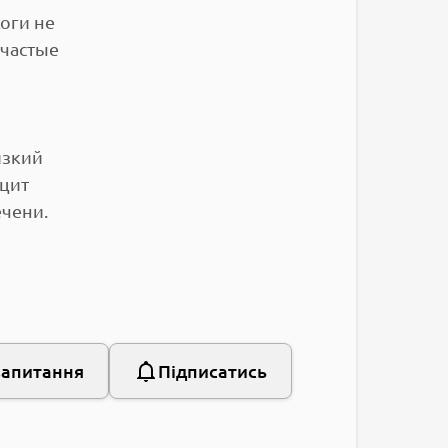
жоги не
 частые
изкий
ицит
чени.
запитання
Підписатись