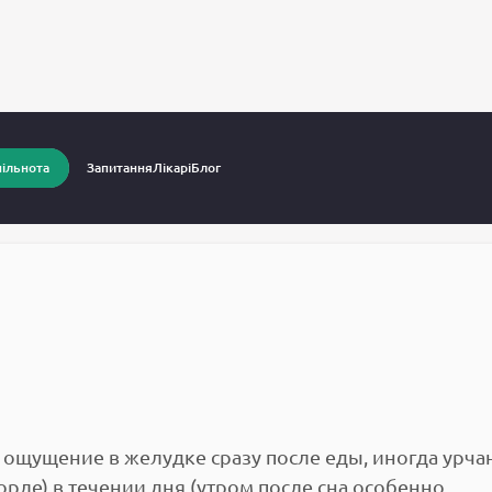
питання до лікарів
Гастроентерология
ільнота
Запитання
Лікарі
Блог
я
ощущение в желудке сразу после еды, иногда урча
горле) в течении дня (утром после сна особенно