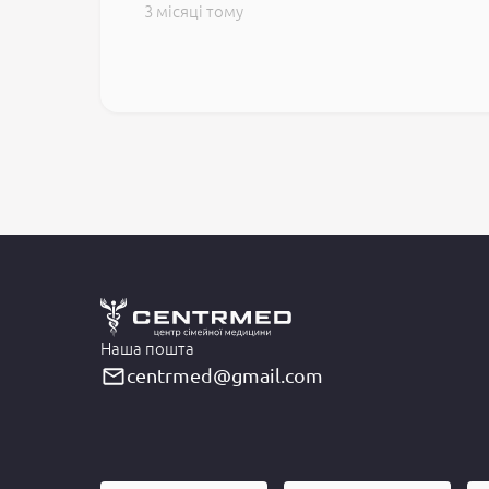
3 місяці тому
Наша пошта
centrmed@gmail.com