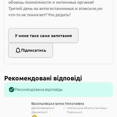
обоасьь поомежности и интимных органов!
Третий день на антигистаминных и атоксиле,но
что-то не помогает! Что дедать?
У мене таке саме запитання
Підписатись
Рекомендовані відповіді
Рекомендована відповідь
Васильківська Ірина Миколаївна
Дерматовенеролог
Хмельницька область
Кам'янець-
(Дерматолог)
Подільський