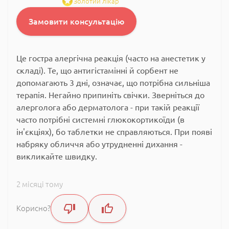
Золотий лікар
Замовити консультацію
Це гостра алергічна реакція (часто на анестетик у
складі). Те, що антигістамінні й сорбент не
допомагають 3 дні, означає, що потрібна сильніша
терапія. Негайно припиніть свічки. Зверніться до
алерголога або дерматолога - при такій реакції
часто потрібні системні глюкокортикоїди (в
ін'єкціях), бо таблетки не справляються. При появі
набряку обличчя або утрудненні дихання -
викликайте швидку.
2 місяці тому
Корисно?