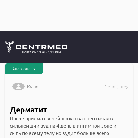
Запитання до
CENTRMED: Задай питання лікарю онлайн
Алергологія
Юлия
2 місяці тому
Дерматит
После приема свечей проктозан нео начался
сильнейший зуд на 4 день в интимной зоне и
сыпь по всему телу,но зудит больше всего