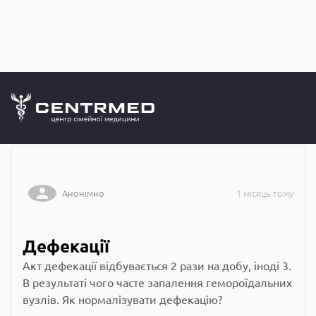
Запитання до
CENTRMED: Задай питання лікарю онлайн
Анонімно
1 місяць тому
Дефекації
Акт дефекації відбувається 2 рази на добу, іноді 3.
В результаті чого часте запалення гемороїдальних
вузлів. Як нормалізувати дефекацію?