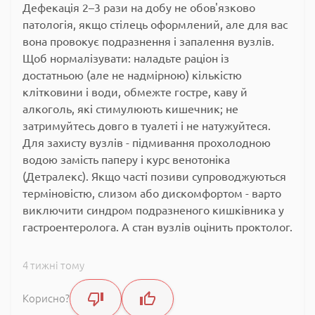
Дефекація 2–3 рази на добу не обов'язково
патологія, якщо стілець оформлений, але для вас
вона провокує подразнення і запалення вузлів.
Щоб нормалізувати: наладьте раціон із
достатньою (але не надмірною) кількістю
клітковини і води, обмежте гостре, каву й
алкоголь, які стимулюють кишечник; не
затримуйтесь довго в туалеті і не натужуйтеся.
Для захисту вузлів - підмивання прохолодною
водою замість паперу і курс венотоніка
(Детралекс). Якщо часті позиви супроводжуються
терміновістю, слизом або дискомфортом - варто
виключити синдром подразненого кишківника у
гастроентеролога. А стан вузлів оцінить проктолог.
4 тижні тому
Корисно?