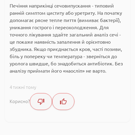
Печіння наприкінці сечовипускання - типовий
ранній симптом циститу або уретриту. На початку
допомагає рясне тепле пиття (вимиває бактерії),
уникання гострого і переохолодження. Для
точного лікування здайте загальний аналіз сечі -
це покаже наявність запалення й орієнтовно
збудника. Якщо приєднається кров, часті позиви,
біль у попереку чи температура - зверніться до
уролога швидше, бо знадобиться антибіотик. Без
аналізу приймати його «наосліп» не варто.
4 тижні тому
Корисно?