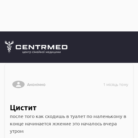
Запитання до
CENTRMED: Задай питання лікарю онлайн
Анонімно
1 місяць тому
Цистит
после того как сходишь в туалет по маленькому в
конце начинается жжение это началось вчера
утром