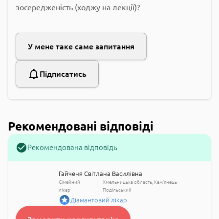
зосередженість (ходжу на лекції)?
У мене таке саме запитання
Підписатись
Рекомендовані відповіді
Рекомендована відповідь
Гайченя Світлана Василівна
Сімейний
Хмельницька область
Кам'янець-
лікар
Подільський
Діамантовий лікар