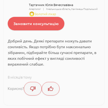
Тартачник Юлія Вячеславівна
Алерголог
Хмельницька область
Кам'янець-Подільський
Золотий лікар
Замовити консультацію
Добрий день. Деякі препарати можуть давати
сонливість. Якщо потрібно бути максимально
зібраним, підбирайте більш сучасні препарати, в
яких побічний ефект у вигляді сонливості
виражений слабше.
8 місяців тому
Корисно?