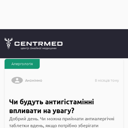
Запитання до
CENTRMED: Задай питання лікарю онлайн
Алергологія
Анонімно
8 місяців тому
Чи будуть антигістамінні
впливати на увагу?
Добрий день. Чи можна приймати антиалергічні
таблетки вдень, якщо потрібно зберігати