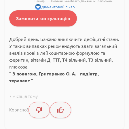
Педіатр
Хмельницька область
Кам'янець-Подільський
Діамантовий лікар
Замовити консультацію
Добрий день. Бажано виключити дефіцитні стани.
У таких випадках рекомендують здати загальний
аналіз крові з лейкоцитарною формулою та
феритин, вітамін Д, ТТГ, Т4 вільний, Т3 вільний,
глюкоза.
З повагою, Григоренко О. А. - педіатр,
терапевт
7 місяців тому
Корисно?