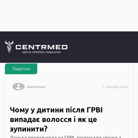
Запитання до
CENTRMED: Задай питання лікарю онлайн
Педіатрія
Анонімно
7 місяців тому
Чому у дитини після ГРВІ
випадає волосся і як це
зупинити?
Донька перехворіла на ГРВІ, прописали свічки з