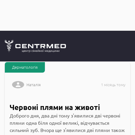
Запитання до
CENTRMED: Задай питання лікарю онлайн
Дерматологія
Наталія
1 місяць тому
Червоні плями на животі
Доброго дня, два дні тому з'явилися дві червоні
плями одна біля одної великі, відчувається
сильний зуб. Вчора ще з'явилися дві плями також