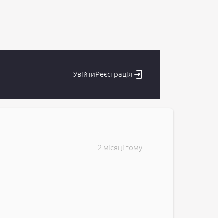
нки 86 років з діабетом 2типу
Увійти
Реєстрація
2 місяці тому