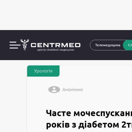
За
CENTRMED: Задай питання лікарю онлайн
Телемедицина
Сп
Урологія
Анонімно
Часте мочеспусканн
років з діабетом 2