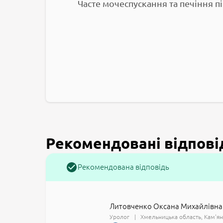
Часте мочеспускання та печіння пі
Рекомендовані відпові
Рекомендована відповідь
Литовченко Оксана Михайлівна
Уролог
Хмельницька область
Кам'ян