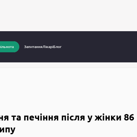
питання до лікарів
Часте мочеспускання та печіння після у жі
ільнота
Запитання
Лікарі
Блог
я та печіння після у жінки 86
типу