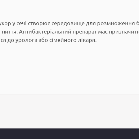
укор у сечі створює середовище для розмноження ба
не пиття. Антибактеріальний препарат має призначити
ся до уролога або сімейного лікаря.