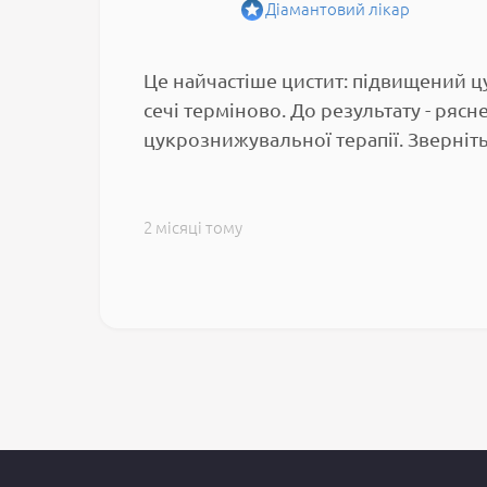
Діамантовий лікар
Це найчастіше цистит: підвищений ц
сечі терміново. До результату - ряс
цукрознижувальної терапії. Зверніть
2 місяці тому