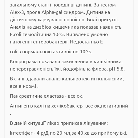
загальному стані і поведінці дитині. За тестом
Alex-3, прояв Alpha-gal синдром. Дитина на
дієтичному харчуванні повністю. Болі присутні.
Аналіз на дизбіоз кишечника показав наявність
E.coli гемолітична 10^5. Виявлено умовно
патогенні ентеробактерії. Недостатньо E
coli з нормальною активністю 10^5.
Копрограма показала закислення в кишківника,
неперетравленість їжі, йодофільна флора, pH-5,8.
В січні здавали аналіз кальпротектин кількісний,
все в нормі .
Панкреатична еластаза - все ок.
Антиген в калі на хелікобактер- все ок,негативний
.
В даній ситуації лікар приписав лікування:
Інтестіфаг - 4 р/Д по 20 мл,за 40 хв до прийому їжі.