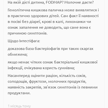
На якій дієті дитина, FODMAP? Молочне даєте?
Гемолітична кишкова паличка може виявлятися і
в практично здорових дітей. Сам факт її наявності
в посіві без діареї, крові в калі, лихоманки чи
ознак запалення не доводить, що саме вона є
причиною симптомів.
Щодо Інтестіфага:
доказова база бактеріофагів при таких скаргах
обмежена;
якщо немає чітких ознак бактеріальної кишкової
інфекції, очікувана користь сумнівна;
Насамперед оцінити раціон, кількість соків,
солодощів, фруктози, молочних продуктів,
наявність закрепів, зв'язок симптомів із певними
продуктами.
1 місяць тому