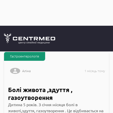
Запитання до
CENTRMED: Задай питання лікарю онлайн
Гастроентерологія
Аліна
1 місяць тому
Болі живота ,здуття ,
газоутворення
Дитина 5 років. З січня місяця болі в
животі,здуття, газоутворення . Це відбивається на