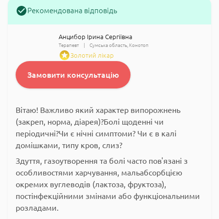
Рекомендована відповідь
Анцибор Ірина Сергіївна
Терапевт
Сумська область
Конотоп
Золотий лікар
Замовити консультацію
Вітаю! Важливо який характер випорожнень
(закреп, норма, діарея)?Болі щоденні чи
періодичні?Чи є нічні симптоми? Чи є в калі
домішками, типу кров, слиз?
Здуття, газоутворення та болі часто пов'язані з
особливостями харчування, мальабсорбцією
окремих вуглеводів (лактоза, фруктоза),
постінфекційними змінами або функціональними
розладами.