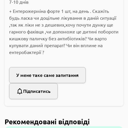
7-10 днів
+ Ентерожерміна форте 1 шт, на день . Скажіть
будь ласка чи доцільне лікування в даній ситуації
,так як ліки не з дешевих,хочу почути думку ще
гарного фахівця ,чи допоможе це дитині побороти
кишкову паличку без антибіотиків? Чи варто
купувати даний препарат? Чи він вплине на
ентеробактерії ?
У мене таке саме запитання
Підписатись
Рекомендовані відповіді