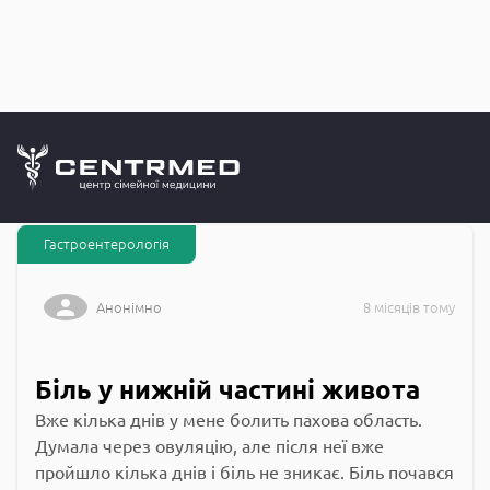
Запитання до
CENTRMED: Задай питання лікарю онлайн
Гастроентерологія
Анонімно
8 місяців тому
Біль у нижній частині живота
Вже кілька днів у мене болить пахова область.
Думала через овуляцію, але після неї вже
пройшло кілька днів і біль не зникає. Біль почався