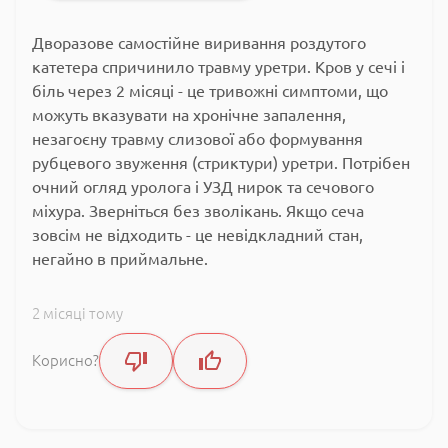
Дворазове самостійне виривання роздутого
катетера спричинило травму уретри. Кров у сечі і
біль через 2 місяці - це тривожні симптоми, що
можуть вказувати на хронічне запалення,
незагоєну травму слизової або формування
рубцевого звуження (стриктури) уретри. Потрібен
очний огляд уролога і УЗД нирок та сечового
міхура. Зверніться без зволікань. Якщо сеча
зовсім не відходить - це невідкладний стан,
негайно в приймальне.
2 місяці тому
Корисно?