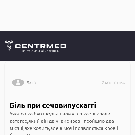
Запитання до
CENTRMED: Задай питання лікарю онлайн
Дарія
2 місяці тому
Біль при сечовипускаггі
Учоловіка був інсульт і йому в лікарні клали
катетер,який він двічі виривав і пройшло два
місяці,вхе ходить,але в мочі появляється кров і