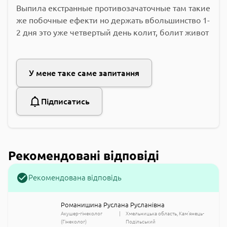
Выпила екстранные противозачаточные там такие
же побочные ефекти но держать вбольшинство 1-
2 дня это уже четвертый день колит, болит живот
У мене таке саме запитання
Підписатись
Рекомендовані відповіді
Рекомендована відповідь
Романишина Руслана Русланівна
Акушер-гінеколог
Хмельницька область
Кам'янець-
(Гінеколог)
Подільський