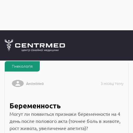
Запитання до
CENTRMED: Задай питання лікарю онлайн
Гінекологія
Анонімно
3 місяці тому
Беременность
Могут ли появиться признаки беременности на 4
день после полового акта (точнее боль в животе,
рост живота, увеличение апетита)?