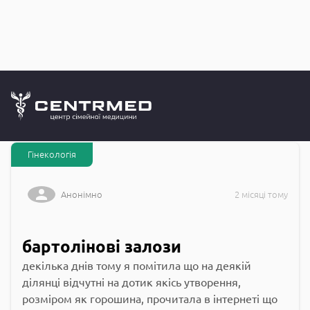
Запитання до
CENTRMED: Задай питання лікарю онлайн
Гінекологія
Анонімно
2 місяці тому
бартолінові залози
декілька днів тому я помітила що на деякій
ділянці відчутні на дотик якісь утворення,
розміром як горошина, прочитала в інтернеті що