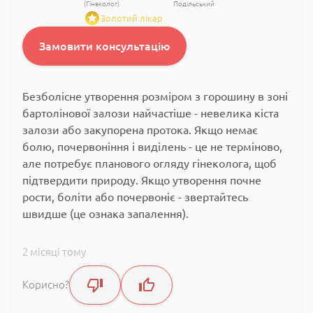
(Гінеколог)
Подільський
Золотий лікар
Замовити консультацію
Безболісне утворення розміром з горошину в зоні
бартолінової залози найчастіше - невелика кіста
залози або закупорена протока. Якщо немає
болю, почервоніння і виділень - це не терміново,
але потребує планового огляду гінеколога, щоб
підтвердити природу. Якщо утворення почне
рости, боліти або почервоніє - звертайтесь
швидше (це ознака запалення).
2 місяці тому
Корисно?