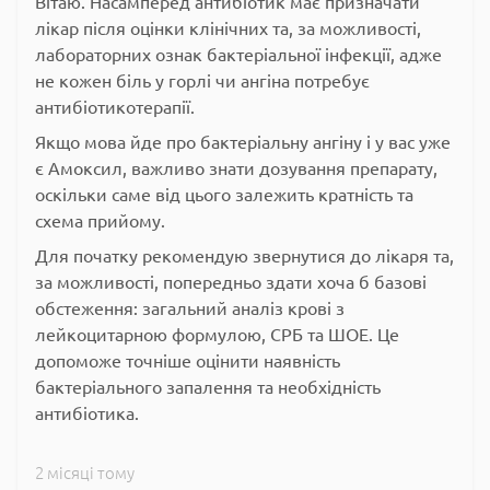
Вітаю. Насамперед антибіотик має призначати
лікар після оцінки клінічних та, за можливості,
лабораторних ознак бактеріальної інфекції, адже
не кожен біль у горлі чи ангіна потребує
антибіотикотерапії.
Якщо мова йде про бактеріальну ангіну і у вас уже
є Амоксил, важливо знати дозування препарату,
оскільки саме від цього залежить кратність та
схема прийому.
Для початку рекомендую звернутися до лікаря та,
за можливості, попередньо здати хоча б базові
обстеження: загальний аналіз крові з
лейкоцитарною формулою, СРБ та ШОЕ. Це
допоможе точніше оцінити наявність
бактеріального запалення та необхідність
антибіотика.
2 місяці тому