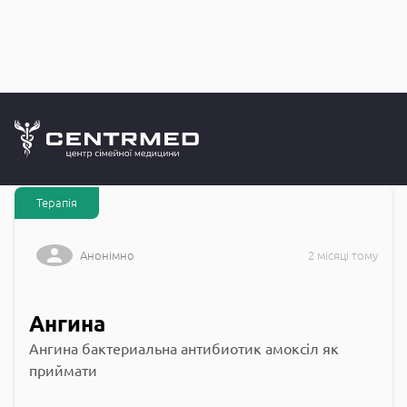
Запитання до
CENTRMED: Задай питання лікарю онлайн
Терапія
Анонімно
2 місяці тому
Ангина
Ангина бактериальна антибиотик амоксіл як
приймати