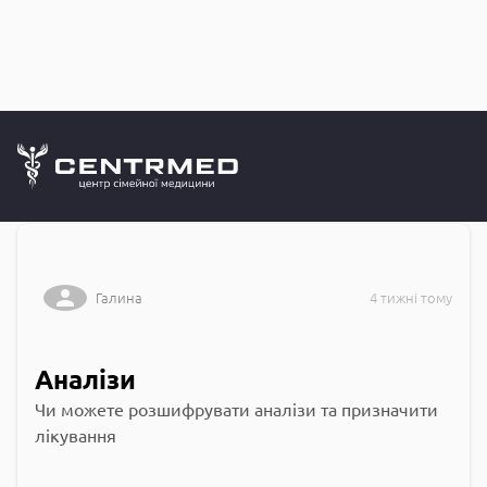
Запитання до
CENTRMED: Задай питання лікарю онлайн
Галина
4 тижні тому
Аналізи
Чи можете розшифрувати аналізи та призначити
лікування