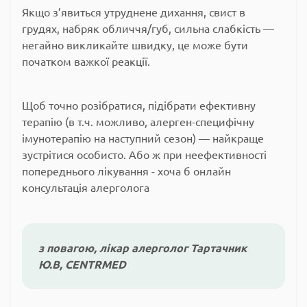
Якщо з’явиться утруднене дихання, свист в
грудях, набряк обличчя/губ, сильна слабкість —
негайно викликайте швидку, це може бути
початком важкої реакції.
Щоб точно розібратися, підібрати ефективну
терапію (в т.ч. можливо, алерген-специфічну
імунотерапію на наступний сезон) — найкраще
зустрітися особисто. Або ж при неефективності
попереднього лікування - хоча б онлайн
консультація алерголога
з повагою, лікар алерголог Тартачник
Ю.В, CENTRMED