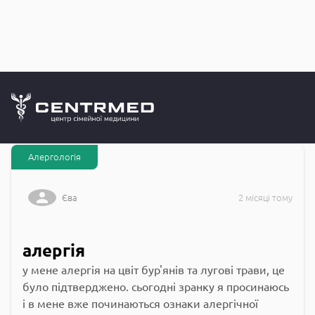
Запитання до
CENTRMED: Задай питання лікарю онлайн
Алергологія
Єва
2 місяці тому
алергія
у мене алергія на цвіт бур'янів та лугові трави, це
було підтверджено. сьогодні зранку я просинаюсь
і в мене вже починаються ознаки алергічної