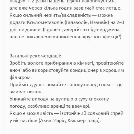
ніздрю 1–2 рази на день. Ефект накопичується,
але вже через кілька годин зазвичай стає легше.
Якщо сильний нежить/закладеність — можна
додати Ксилометазолін (Галазолін, Називін) на 2–3
дні, не довше. (І доречі, алергія то підтверджена,
але не виключено виникнення вірусної інфекції?)
Загальні рекомендації:
Зробіть вологе прибирання в кімнаті, провітрюйте
вночі або використовуйте кондиціонер з хорошим
фільтром.
Прийміть душ + помийте голову перед сном — це
змиває пилок.
Уникайте виходу на вулицю в суху спекотну
погоду, особливо вранці та ввечері.
Якщо є можливість — ізотонічний сольовий спрей
у ніс частіше (Аква Маріс, Хьюмер тощо).