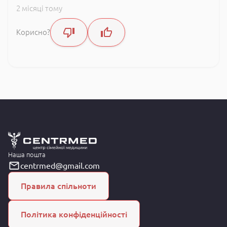
2 місяці тому
Корисно?
Наша пошта
centrmed@gmail.com
Правила спільноти
Політика конфіденційності