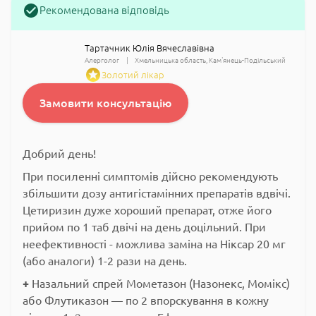
Рекомендована відповідь
Тартачник Юлія Вячеславівна
Алерголог
Хмельницька область
Кам'янець-Подільський
Золотий лікар
Замовити консультацію
Добрий день!
При посиленні симптомів дійсно рекомендують
збільшити дозу антигістамінних препаратів вдвічі.
Цетиризин дуже хороший препарат, отже його
прийом по 1 таб двічі на день доцільний. При
неефективності - можлива заміна на Ніксар 20 мг
(або аналоги) 1-2 рази на день.
+
Назальний спрей Мометазон (Назонекс, Момікс)
або Флутиказон — по 2 впорскування в кожну