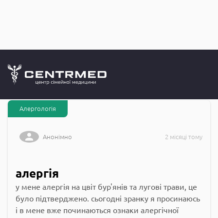
Запитання до
CENTRMED: Задай питання лікарю онлайн
Алергологія
Анонімно
2 місяці тому
алергія
у мене алергія на цвіт бур'янів та лугові трави, це
було підтверджено. сьогодні зранку я просинаюсь
і в мене вже починаються ознаки алергічної