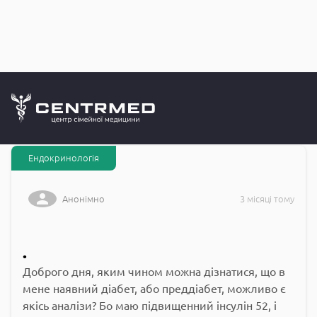
Запитання до
CENTRMED: Задай питання лікарю онлайн
Ендокринологія
Анонімно
3 місяці тому
.
Доброго дня, яким чином можна дізнатися, що в
мене наявний діабет, або преддіабет, можливо є
якісь аналізи? Бо маю підвищенний інсулін 52, і