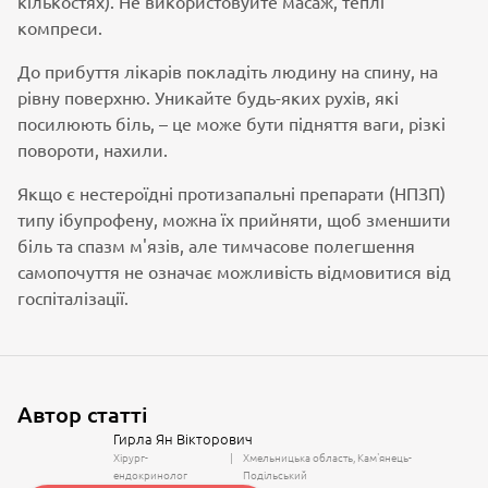
кількостях). Не використовуйте масаж, теплі
компреси.
До прибуття лікарів покладіть людину на спину, на
рівну поверхню. Уникайте будь-яких рухів, які
посилюють біль, – це може бути підняття ваги, різкі
повороти, нахили.
Якщо є нестероїдні протизапальні препарати (НПЗП)
типу ібупрофену, можна їх прийняти, щоб зменшити
біль та спазм м'язів, але тимчасове полегшення
самопочуття не означає можливість відмовитися від
госпіталізації.
Автор статті
Гирла Ян Вікторович
Хірург-
Хмельницька область
Кам'янець-
ендокринолог
Подільський