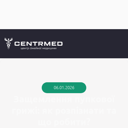
Медичний б
CENTRMED: Задай питання лікарю онлайн
06.01.2026
Защемлення пупкової
грижі: як розпізнати та
що робити?