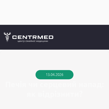
Медичний б
CENTRMED: Задай питання лікарю онлайн
13.04.2026
Печія чи серцевий напад:
як відрізнити?