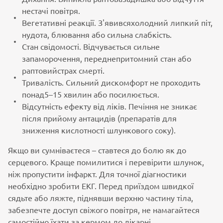
нестачі повітря.
Вегетативні реакції. З'явивсяхолодний липкий піт,
нудота, блювання або сильна слабкість.
Стан свідомості. Відчувається сильне
запаморочення, переднепритомний стан або
раптовийстрах смерті.
Тривалість. Сильний дискомфорт не проходить
понад5–15 хвилин або посилюється.
Відсутність ефекту від ліків. Печіння не зникає
після прийому антацидів (препаратів для
зниження кислотності шлункового соку).
Якщо ви сумніваєтеся – ставтеся до болю як до
серцевого. Краще помилитися і перевірити шлунок,
ніж пропустити інфаркт. Для точної діагностики
необхідно зробити ЕКГ. Перед приїздом швидкої
сядьте або ляжте, піднявши верхню частину тіла,
забезпечте доступ свіжого повітря, не намагайтеся
самостійно їхати за кермом до лікарні.