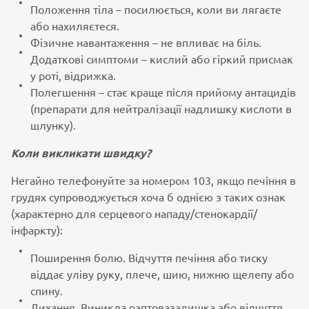
Положення тіла – посилюється, коли ви лягаєте
або нахиляєтеся.
Фізичне навантаження – не впливає на біль.
Додаткові симптоми – кислий або гіркий присмак
у роті, відрижка.
Полегшення – стає краще після прийому антацидів
(препарати для нейтралізації надлишку кислоти в
шлунку).
Коли викликати швидку?
Негайно телефонуйте за номером 103, якщо печіння в
грудях супроводжується хоча б однією з таких ознак
(характерно для серцевого нападу/стенокардії/
інфаркту):
Поширення болю. Відчуття печіння або тиску
віддає уліву руку, плече, шию, нижню щелепу або
спину.
Дихання. Виникла раптовазадишка або відчуття