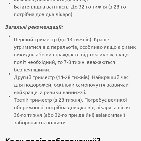
Багатоплідна вагітність: До 32-го тижня (з 28-го
потрібна довідка лікаря).
Загальні рекомендації:
Перший триместр (до 13 тижнів). Краще
утриматися від перельотів, особливо якщо є ризик
викидня або ви страждаєте від токсикозу; якщо
політ необхідний, то 7-8 тижні вважаються
безпечнішими.
Другий триместр (14-28 тижнів). Найкращий час
для подорожей, оскільки самопочуття зазвичай
найкраще, а ризики найнижчі.
Третій триместр (з 28 тижня). Потребує великої
обережності; потрібна довідка від лікаря, а після
36-го тижня (або 32-го при двійні) авіакомпанії
забороняють польоти.