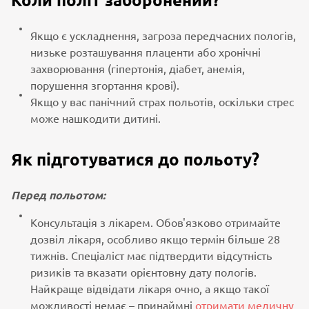
Коли політ заборонений?
Якщо є ускладнення, загроза передчасних пологів,
низьке розташування плаценти або хронічні
захворювання (гіпертонія, діабет, анемія,
порушення згортання крові).
Якщо у вас панічний страх польотів, оскільки стрес
може нашкодити дитині.
Як підготуватися до польоту?
Перед польотом:
Консультація з лікарем. Обов'язково отримайте
дозвіл лікаря, особливо якщо термін більше 28
тижнів. Спеціаліст має підтвердити відсутність
ризиків та вказати орієнтовну дату пологів.
Найкраще відвідати лікаря очно, а якщо такої
можливості немає – принаймні
отримати медичну