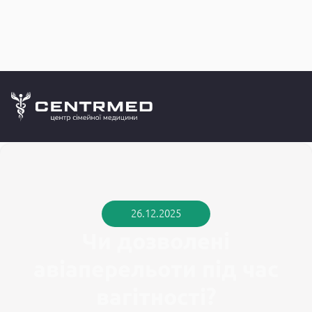
Медичний б
CENTRMED: Задай питання лікарю онлайн
26.12.2025
Чи дозволені
авіаперельоти під час
вагітності?