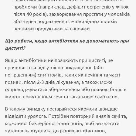
проблеми (наприклад, дефіцит естрогенів у жінок
після 40 років), захворювання простати у чоловіків
або через подразнення сечовивідних шляхів
певними продуктами та напоями.
Що робити, якщо антибіотики не допомагають при
циститі?
Якщо антибіотики не працюють при циститі, це
проявляється відсутністю покращення (або
погіршенням) симптомів, таких як печіння та часті
позиви, після 2-3 днів лікування, а також може
супроводжуватися збереженням або появою болю в
животі, помутнінням сечі та загальною слабкістю.
В такому випадку постарайтеся якомога швидше
відвідати уролога. Потрібен повторний аналіз сечі та,
можливо, бактеріологічний посів, щоб визначити
чутливість збудника до різних антибіотиків,