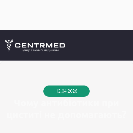
Медичний б
CENTRMED: Задай питання лікарю онлайн
12.04.2026
Чому антибіотики при
циститі не допомагають?