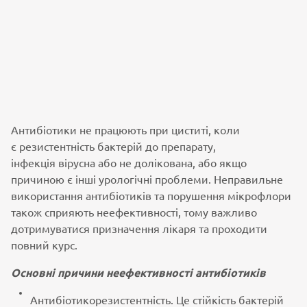
Антибіотики не працюють при циститі, коли
є резистентність бактерій до препарату,
інфекція вірусна або не долікована, або якщо
причиною є інші урологічні проблеми. Неправильне
використання антибіотиків та порушення мікрофлори
також сприяють неефективності, тому важливо
дотримуватися призначення лікаря та проходити
повний курс.
Основні причини неефективності антибіотиків
Антибіотикорезистентність. Це стійкість бактерій