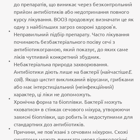
до препаратів, що виникає через безконтрольний
прийом антибіотиків або недотримання повного
курсу лікування. ВООЗ продовжує визначати це як
одну з найбільших загроз охороні здоров'я.
Неправильний підбір препарату. Часто лікування
починають безбактеріального посіву сечі з
антибіотикограмою, який показує, до яких саме
ліків чутливий конкретний збудник.
Небактеріальна природа захворювання.
Антибіотики діють лише на бактерії (найчастіше
E
.
coli
). Якщо цистит викликаний вірусами, грибками
або має інтерстиціальний (неінфекційний)
характер, ці ліки не допоможуть.
Хронічна форма та біоплівки. Бактерії можуть
«ховатися» в стінках сечового міхура, утворюючи
захисні біоплівки, що робить їх недоступними для
стандартних доз антибіотиків.
Причини, не пов’язані з сечовим міхуром. Схожі
симптоми можуть виникати через гінекологічні