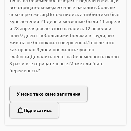
тесты на беременность через 2 недели и месяц и
все отрицательные,месячные начались больше
чем через месяц.Потом пились антибиотики был
курс лечения 21 день и месячные были 11 апреля
и 28 апреля,после этого начались 12 апреля и
шли 9 дней с небольшими болями в груди,низ
живота не беспокоил совершенно.И после того
как прошло 9 дней появилось чувство
слабости.Делались тесты на беременность около
8 раз и все отрицательные.Может ли быть
беременнсть?
У мене таке саме запитання
Підписатись