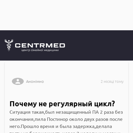
Запитання до
CENTRMED: Задай питання лікарю онлайн
Анонімно
2 місяці тому
Почему не регулярный цикл?
Ситуация такая,был незащищенный ПА 2 раза без
окончания,пила Постинор около двух разов после
него.Прошло время и была задержка,делала