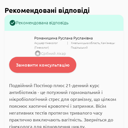
Рекомендовані відповіді
Рекомендована відповідь
Романишина Руслана Русланівна
Акушер-гінеколог
Хмельницька область
Кам'янець-
(Гінеколог)
Подільський
Срібний лікар
Замовити консультацію
Подвійний Постінор плюс 21-денний курс
антибіотиків - це потужний гормональний і
мікробіологічний стрес для організму, що цілком
пояснює хаотичні кровотечі і затримки. Вісім
негативних тестів протягом тривалого часу
практично виключають вагітність. Зверніться до
гінеколога для відновлення циклу.