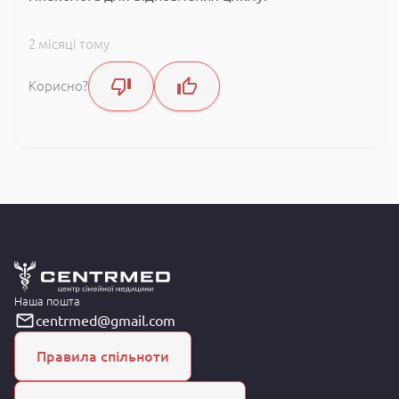
2 місяці тому
Корисно?
Наша пошта
centrmed@gmail.com
Правила спільноти